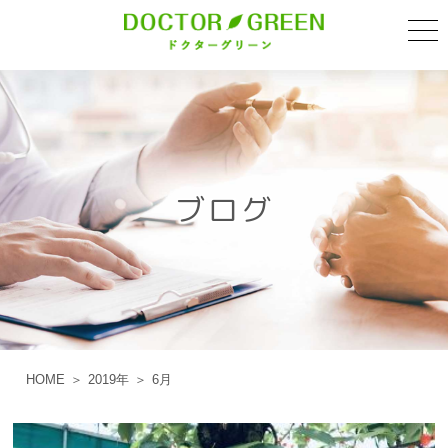
t
o
g
g
l
e
n
a
v
i
ブログ
g
a
t
i
o
n
HOME
2019年
6月